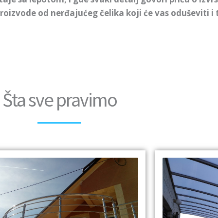
roizvode od nerđajućeg čelika koji će vas oduševiti i
Šta sve pravimo