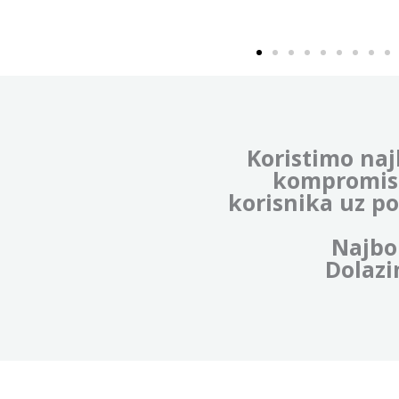
Koristimo naj
kompromisa
korisnika uz p
Najbol
Dolazi