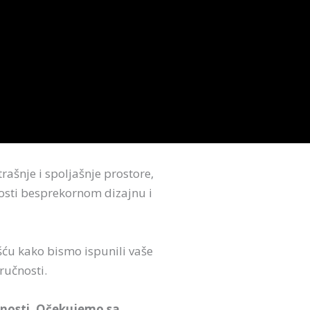
ašnje i spoljašnje prostore,
nosti besprekornom dizajnu i
šću kako bismo ispunili vaše
ručnosti.
rsnosti. Očekujemo sa