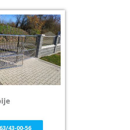
ije
63/43-00-56