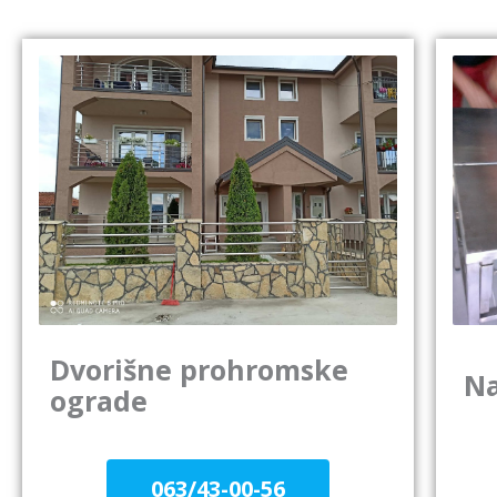
Dvorišne prohromske
N
ograde
063/43-00-56