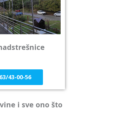
nadstrešnice
63/43-00-56
vine i sve ono što