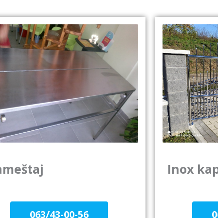
Inox kap
ameštaj
0
063/43-00-56