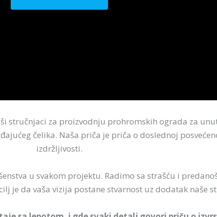
i stručnjaci za proizvodnju prohromskih ograda za unutr
rđajućeg čelika. Naša priča je priča o doslednoj posveće
izdržljivosti.
šenstva u svakom projektu. Radimo sa strašću i predano
cilj je da vaša vizija postane stvarnost uz dodatak naše st
taje sa lepotom, i gde svaki detalj govori priču o izv