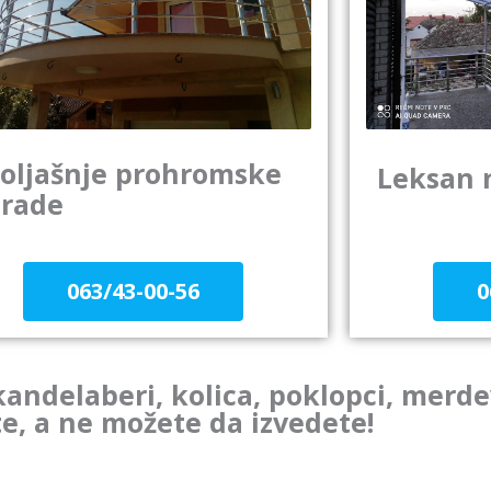
oljašnje prohromske
Leksan 
rade
0
063/43-00-56
andelaberi, kolica, poklopci, merde
te, a ne možete da izvedete!