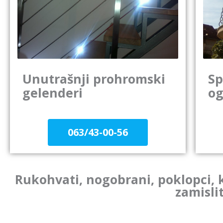
Unutrašnji prohromski
Sp
gelenderi
og
063/43-00-56
Rukohvati, nogobrani, poklopci, k
zamisli