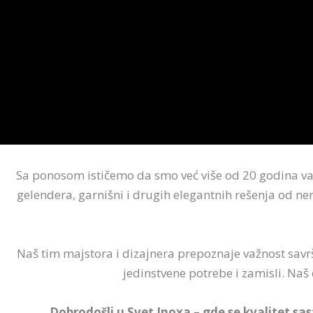
Sa ponosom ističemo da smo već više od 20 godina vaš
gelendera, garnišni i drugih elegantnih rešenja od ne
Naš tim majstora i dizajnera prepoznaje važnost savr
jedinstvene potrebe i zamisli. Naš 
Dobrodošli u Svet Inoxa – gde se kvalitet sas