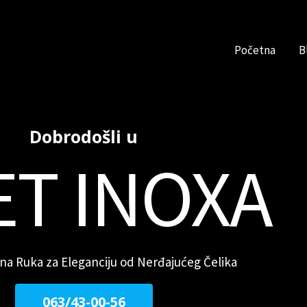
Početna
B
Dobrodošli u
ET INOXA
a Ruka za Eleganciju od Nerđajućeg Čelika
063/43-00-56